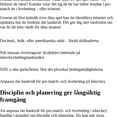
förlorar du mest? Kanske visar det sig att du har bättre resultat i pre-
match än i livebetting – eller tvärtom.
Genom att föra statistik över dina spel kan du identifiera mönster och
optimera hur du fördelar din bankroll. Det gör dig mer medveten om
var du får bäst värde för dina insatser.
Decimal-, bråk- eller amerikanska odds – förstå skillnaderna
När massan överreagerar: Kollektivt beteende på
ishockeybettingmarknaden
NHL:s täta spelschema: Hur det påverkar bettingmöjligheterna
Anpassa din bankroll för pre-match- och livebetting på ishockey
Disciplin och planering ger långsiktig
framgång
Att anpassa sin bankroll för pre-match- och livebetting i ishockey
handlar i grunden om disciplin och planering. Du kan inte styra