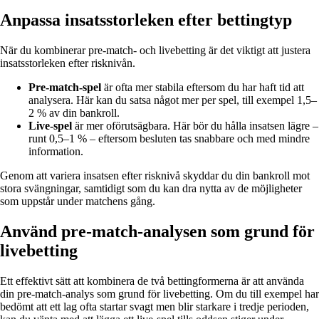
Anpassa insatsstorleken efter bettingtyp
När du kombinerar pre-match- och livebetting är det viktigt att justera
insatsstorleken efter risknivån.
Pre-match-spel
är ofta mer stabila eftersom du har haft tid att
analysera. Här kan du satsa något mer per spel, till exempel 1,5–
2 % av din bankroll.
Live-spel
är mer oförutsägbara. Här bör du hålla insatsen lägre –
runt 0,5–1 % – eftersom besluten tas snabbare och med mindre
information.
Genom att variera insatsen efter risknivå skyddar du din bankroll mot
stora svängningar, samtidigt som du kan dra nytta av de möjligheter
som uppstår under matchens gång.
Använd pre-match-analysen som grund för
livebetting
Ett effektivt sätt att kombinera de två bettingformerna är att använda
din pre-match-analys som grund för livebetting. Om du till exempel har
bedömt att ett lag ofta startar svagt men blir starkare i tredje perioden,