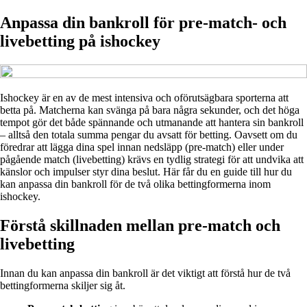
Anpassa din bankroll för pre-match- och
livebetting på ishockey
Ishockey är en av de mest intensiva och oförutsägbara sporterna att
betta på. Matcherna kan svänga på bara några sekunder, och det höga
tempot gör det både spännande och utmanande att hantera sin bankroll
– alltså den totala summa pengar du avsatt för betting. Oavsett om du
föredrar att lägga dina spel innan nedsläpp (pre-match) eller under
pågående match (livebetting) krävs en tydlig strategi för att undvika att
känslor och impulser styr dina beslut. Här får du en guide till hur du
kan anpassa din bankroll för de två olika bettingformerna inom
ishockey.
Förstå skillnaden mellan pre-match och
livebetting
Innan du kan anpassa din bankroll är det viktigt att förstå hur de två
bettingformerna skiljer sig åt.