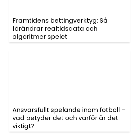
Framtidens bettingverktyg: Så
förändrar realtidsdata och
algoritmer spelet
Ansvarsfullt spelande inom fotboll –
vad betyder det och varför är det
viktigt?