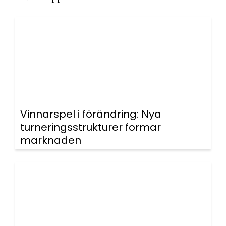
Vinnarspel i förändring: Nya
turneringsstrukturer formar
marknaden