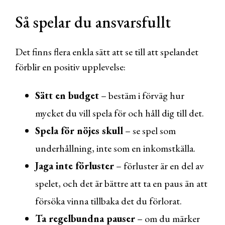
Så spelar du ansvarsfullt
Det finns flera enkla sätt att se till att spelandet
förblir en positiv upplevelse:
Sätt en budget
– bestäm i förväg hur
mycket du vill spela för och håll dig till det.
Spela för nöjes skull
– se spel som
underhållning, inte som en inkomstkälla.
Jaga inte förluster
– förluster är en del av
spelet, och det är bättre att ta en paus än att
försöka vinna tillbaka det du förlorat.
Ta regelbundna pauser
– om du märker