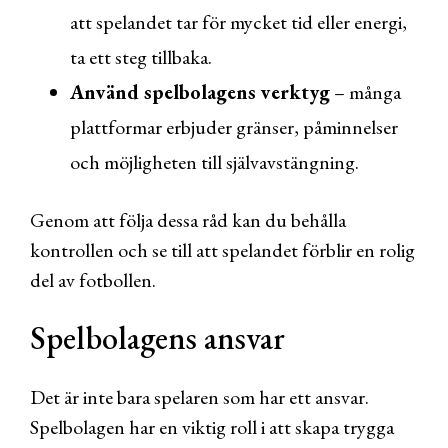
att spelandet tar för mycket tid eller energi,
ta ett steg tillbaka.
Använd spelbolagens verktyg
– många
plattformar erbjuder gränser, påminnelser
och möjligheten till självavstängning.
Genom att följa dessa råd kan du behålla
kontrollen och se till att spelandet förblir en rolig
del av fotbollen.
Spelbolagens ansvar
Det är inte bara spelaren som har ett ansvar.
Spelbolagen har en viktig roll i att skapa trygga