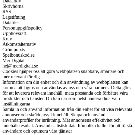
Dataarkiv
Skrivhörna
RSS
Lagstiftning
Datafiler
Personuppgiftspolicy
Upphovsrätt
Krav
Åtkomstalternativ
Grön praxis
Spelbonuskod.se
Mer Digitalt
hej@merdigitalt.se
Cookies hjälper oss att göra webbplatsen snabbare, smartare och
mer relevant för dig.
Information om din enhet och din användning av webbplatsen kan
komma att lagras och användas av oss och våra partners. Detta görs
för att leverera relevant innehåll, mäta prestanda och förbättra våra
produkter och tjänster. Du kan när som helst hantera dina val i
inställningarna
Samla in och använd information från din enhet för att visa relevanta
annonser och skräddarsytt innehåll. Skapa och använd
användarprofiler för inriktning. Mät annonsens effektivitet och
innehållsresultat. Använd statistisk data från olika källor för att förstå
användare och optimera våra tjänster