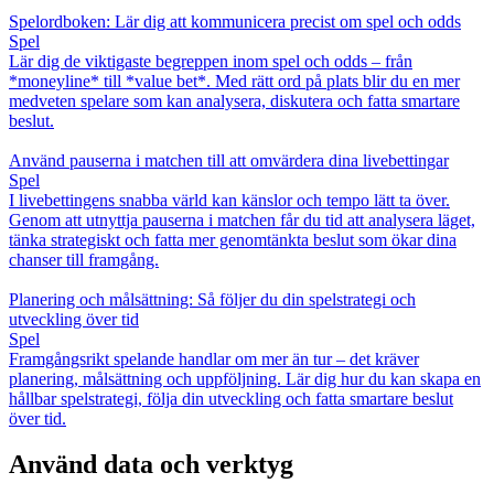
Spelordboken: Lär dig att kommunicera precist om spel och odds
Spel
Lär dig de viktigaste begreppen inom spel och odds – från
*moneyline* till *value bet*. Med rätt ord på plats blir du en mer
medveten spelare som kan analysera, diskutera och fatta smartare
beslut.
Använd pauserna i matchen till att omvärdera dina livebettingar
Spel
I livebettingens snabba värld kan känslor och tempo lätt ta över.
Genom att utnyttja pauserna i matchen får du tid att analysera läget,
tänka strategiskt och fatta mer genomtänkta beslut som ökar dina
chanser till framgång.
Planering och målsättning: Så följer du din spelstrategi och
utveckling över tid
Spel
Framgångsrikt spelande handlar om mer än tur – det kräver
planering, målsättning och uppföljning. Lär dig hur du kan skapa en
hållbar spelstrategi, följa din utveckling och fatta smartare beslut
över tid.
Använd data och verktyg