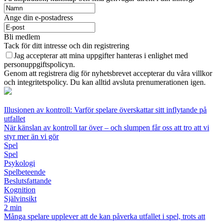
Ange din e-postadress
Bli medlem
Tack för ditt intresse och din registrering
Jag accepterar att mina uppgifter hanteras i enlighet med
personuppgiftspolicyn.
Genom att registrera dig för nyhetsbrevet accepterar du våra villkor
och integritetspolicy. Du kan alltid avsluta prenumerationen igen.
Illusionen av kontroll: Varför spelare överskattar sitt inflytande på
utfallet
När känslan av kontroll tar över – och slumpen får oss att tro att vi
styr mer än vi gör
Spel
Spel
Psykologi
Spelbeteende
Beslutsfattande
Kognition
Självinsikt
2 min
Många spelare upplever att de kan påverka utfallet i spel, trots att