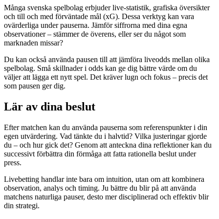
Många svenska spelbolag erbjuder live-statistik, grafiska översikter
och till och med förväntade mål (xG). Dessa verktyg kan vara
ovärderliga under pauserna. Jämför siffrorna med dina egna
observationer – stämmer de överens, eller ser du något som
marknaden missar?
Du kan också använda pausen till att jämföra liveodds mellan olika
spelbolag. Små skillnader i odds kan ge dig bättre värde om du
väljer att lägga ett nytt spel. Det kräver lugn och fokus – precis det
som pausen ger dig.
Lär av dina beslut
Efter matchen kan du använda pauserna som referenspunkter i din
egen utvärdering. Vad tänkte du i halvtid? Vilka justeringar gjorde
du – och hur gick det? Genom att anteckna dina reflektioner kan du
successivt förbättra din förmåga att fatta rationella beslut under
press.
Livebetting handlar inte bara om intuition, utan om att kombinera
observation, analys och timing. Ju bättre du blir på att använda
matchens naturliga pauser, desto mer disciplinerad och effektiv blir
din strategi.