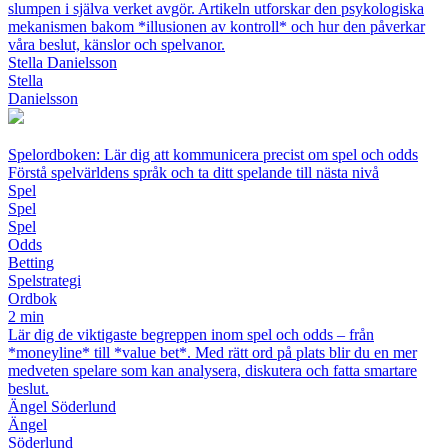
slumpen i själva verket avgör. Artikeln utforskar den psykologiska
mekanismen bakom *illusionen av kontroll* och hur den påverkar
våra beslut, känslor och spelvanor.
Stella Danielsson
Stella
Danielsson
Spelordboken: Lär dig att kommunicera precist om spel och odds
Förstå spelvärldens språk och ta ditt spelande till nästa nivå
Spel
Spel
Spel
Odds
Betting
Spelstrategi
Ordbok
2 min
Lär dig de viktigaste begreppen inom spel och odds – från
*moneyline* till *value bet*. Med rätt ord på plats blir du en mer
medveten spelare som kan analysera, diskutera och fatta smartare
beslut.
Ängel Söderlund
Ängel
Söderlund