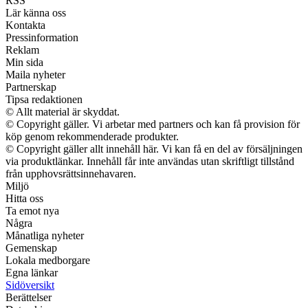
RSS
Lär känna oss
Kontakta
Pressinformation
Reklam
Min sida
Maila nyheter
Partnerskap
Tipsa redaktionen
© Allt material är skyddat.
© Copyright gäller. Vi arbetar med partners och kan få provision för
köp genom rekommenderade produkter.
© Copyright gäller allt innehåll här. Vi kan få en del av försäljningen
via produktlänkar. Innehåll får inte användas utan skriftligt tillstånd
från upphovsrättsinnehavaren.
Miljö
Hitta oss
Ta emot nya
Några
Månatliga nyheter
Gemenskap
Lokala medborgare
Egna länkar
Sidöversikt
Berättelser