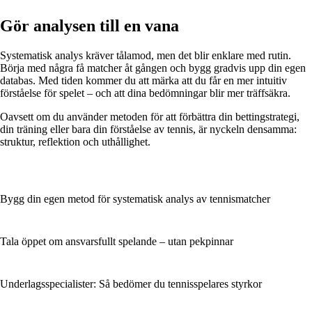
Gör analysen till en vana
Systematisk analys kräver tålamod, men det blir enklare med rutin.
Börja med några få matcher åt gången och bygg gradvis upp din egen
databas. Med tiden kommer du att märka att du får en mer intuitiv
förståelse för spelet – och att dina bedömningar blir mer träffsäkra.
Oavsett om du använder metoden för att förbättra din bettingstrategi,
din träning eller bara din förståelse av tennis, är nyckeln densamma:
struktur, reflektion och uthållighet.
Bygg din egen metod för systematisk analys av tennismatcher
Tala öppet om ansvarsfullt spelande – utan pekpinnar
Underlagsspecialister: Så bedömer du tennisspelares styrkor