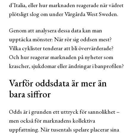
d’Italia, eller hur marknaden reagerade när vädret
plötsligt slog om under Vårgårda West Sweden.
Genom att analysera dessa data kan man
upptäcka mönster: När rör sig oddsen mest?
Vilka cyklister tenderar att bli övervärderade?
Och hur reagerar marknaden på nyheter som
krascher, sjukdomar eller ändringar i banprofilen?
Varför oddsdata är mer än
bara siffror
Odds är i grunden ett uttryck för sannolikhet –
men också för marknadens kollektiva
uppfattning. När tusentals spelare placerar sina