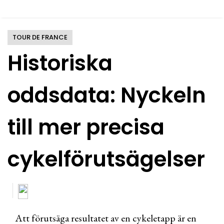
TOUR DE FRANCE
Historiska
oddsdata: Nyckeln
till mer precisa
cykelförutsägelser
Att förutsäga resultatet av en cykeletapp är en