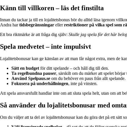
Känn till villkoren – läs det finstilta
Innan du tackar ja till en lojalitetsbonus bör du alltid läsa igenom vil
Andra har
tidsbegränsningar
eller
restriktioner på vilka spel som r
Ett bra riktmärke är att fråga dig själv:
Skulle jag spela för det här bel
Spela medvetet – inte impulsivt
Lojalitetsbonusar kan ge känslan av att man får något extra, men de kan o
Sätt en budget
för ditt spelande – och håll dig till den.
Ta regelbundna pauser
, särskilt om du märker att spelet börjar 
Använd Spelpaus.se
om du behöver en paus från allt spelande.
Fokusera på underhållningen
, inte på vinsten.
Att spela ansvarsfullt handlar inte om att sluta spela helt, utan om att beh
Så använder du lojalitetsbonusar med omt
Om du väljer att ta del av lojalitetsbonusar kan du göra det på ett sätt 
Välj licensierade spelbolag
– då vet du att de följer svenska reg