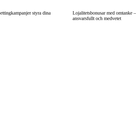
bettingkampanjer styra dina
Lojalitetsbonusar med omtanke –
ansvarsfullt och medvetet