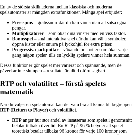
En av de största skillnaderna mellan klassiska och moderna
spelautomater är mängden extrafunktioner. Många spel erbjuder:
Free spins
– gratissnurr där du kan vinna utan att satsa egna
pengar.
Multiplikatorer
– som ökar dina vinster med en viss faktor.
Bonusspel
– små interaktiva spel där du kan välja symboler,
öppna kistor eller snurra på lyckohjul för extra priser.
Progressiva jackpottar
– växande prispotter som ökar varje
gång någon spelar, tills en lycklig spelare vinner hela summan.
Dessa funktioner gör spelet mer varierat och spännande, men de
påverkar inte slumpen – resultatet är alltid oförutsägbart.
RTP och volatilitet – förstå spelets
matematik
När du väljer en spelautomat kan det vara bra att känna till begreppen
RTP (Return to Player)
och
volatilitet
.
RTP
anger hur stor andel av insatserna som spelet i genomsnitt
betalar tillbaka över tid. En RTP på 96 % betyder att spelet
teoretiskt betalar tillbaka 96 kronor för varje 100 kronor som